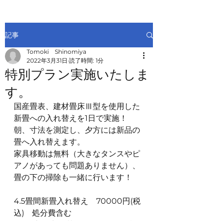
記事
Tomoki Shinomiya
2022年3月31日
読了時間: 1分
特別プラン実施いたしま
す。
国産畳表、建材畳床Ⅲ型を使用した
新畳への入れ替えを1日で実施！
朝、寸法を測定し、夕方には新品の
畳へ入れ替えます。
家具移動は無料（大きなタンスやピ
アノがあっても問題ありません）、
畳の下の掃除も一緒に行います！
4.5畳間新畳入れ替え　70000円(税
込)　処分費含む